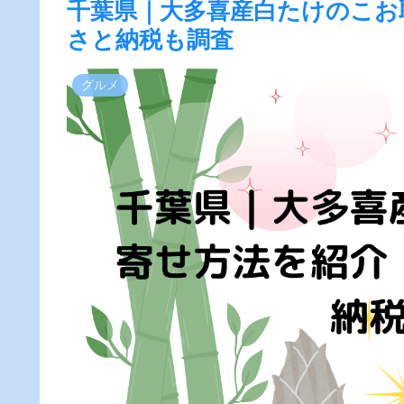
千葉県｜大多喜産白たけのこお
さと納税も調査
グルメ