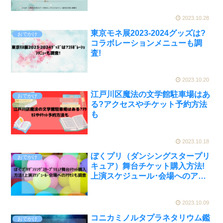
2023.10.28
東京モネ展2023‐2024グッズは?
おでかけ
コラボレーションメニューも調
査!
2023.10.20
江戸川区魔法の文学館駐車場はあ
おでかけ
る?アクセスやチケット予約方法
も
2023.10.18
ぼくプリ（ダンシングスタープリ
おでかけ
キュア）舞台チケット購入方法!
上演スケジュール･会場へのアク
セスも調査
2023.10.09
コニカミノルタプラネタリウム鑑
おでかけ