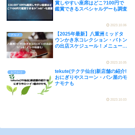
賞しやすい座席はどこ?100円で
鑑賞できるスペシャルデーも調査
2023.10.06
【2025年最新】八重洲ミッドタ
グルメ
ウンかき氷コレクション・バトン
の出店スケジュール！メニューや
特徴も！
2023.10.05
tekute(テクテ仙台)新店舗の紹介!
おでかけ
おにぎりやスコーン・パン屋のモ
ナモナも
2023.10.03